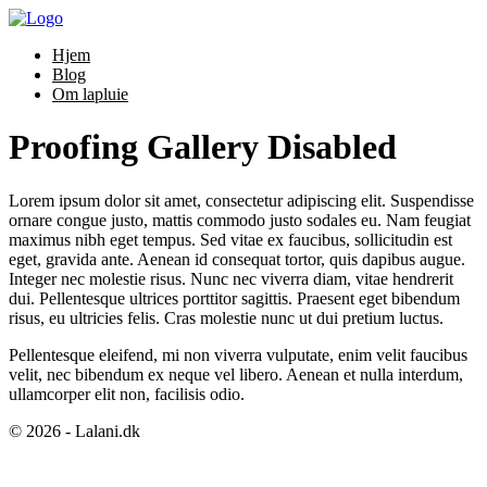
Hjem
Blog
Om lapluie
Proofing Gallery Disabled
Lorem ipsum dolor sit amet, consectetur adipiscing elit. Suspendisse
ornare congue justo, mattis commodo justo sodales eu. Nam feugiat
maximus nibh eget tempus. Sed vitae ex faucibus, sollicitudin est
eget, gravida ante. Aenean id consequat tortor, quis dapibus augue.
Integer nec molestie risus. Nunc nec viverra diam, vitae hendrerit
dui. Pellentesque ultrices porttitor sagittis. Praesent eget bibendum
risus, eu ultricies felis. Cras molestie nunc ut dui pretium luctus.
Pellentesque eleifend, mi non viverra vulputate, enim velit faucibus
velit, nec bibendum ex neque vel libero. Aenean et nulla interdum,
ullamcorper elit non, facilisis odio.
© 2026 - Lalani.dk